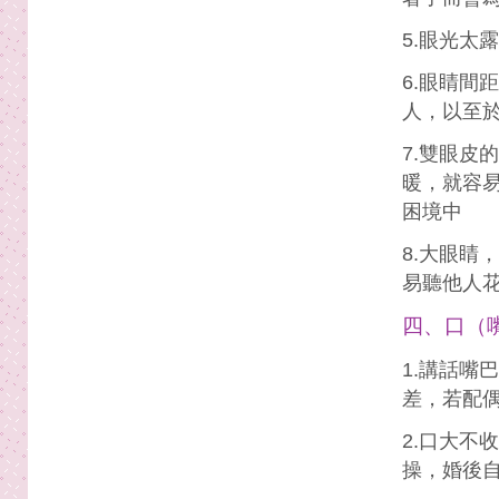
5.眼光太
6.眼睛間
人，以至
7.雙眼皮
暖，就容易
困境中
8.大眼睛
易聽他人
四、口（
1.講話嘴
差，若配
2.口大不
操，婚後