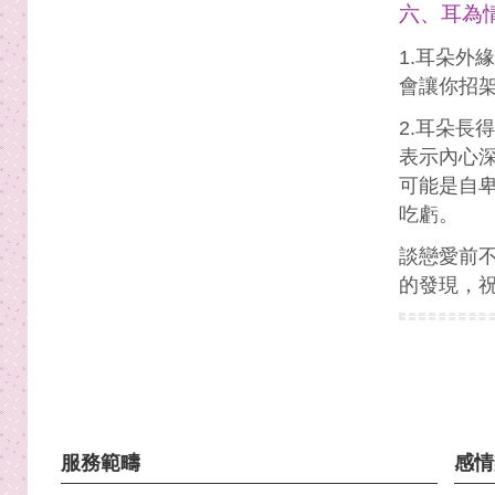
六、耳為
1.耳朵外
會讓你招
2.耳朵長
表示內心
可能是自
吃虧。
談戀愛前
的發現，
服務範疇
感情