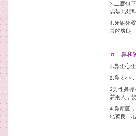
3.上唇包
偶是此類
4.牙齦外
常的爽朗
五、鼻和
1.鼻歪心
2.鼻太小
3男性鼻
若兩人，
4.鼻頭圓
地善良，