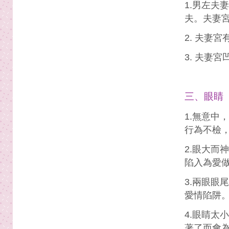
1.男左夫
夫。夫妻
2. 夫妻
3. 夫妻
三、眼睛
1.無意中
行為不檢
2.眼大而
陷入為愛
3.兩眼眼
愛情陷阱
4.眼睛太
著了而會