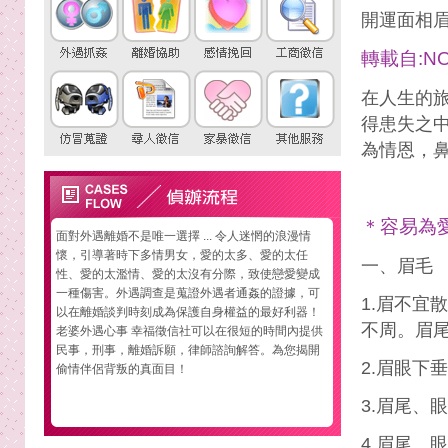
開運面相
轉載自:NO
在人生的
得患失之
為情恩，
＊容易為
面對外遇離婚不是唯一選擇 ... 令人迷惘的浪漫情
懷，引導著時下多情男女，愛的太多、愛的太任
一、眉毛
性、愛的太濫情、愛的太沒有分際，致使戀愛變成
一種傷害。外遇調查是蒐證外遇者通姦的證據，可
1.眉不宜
以在離婚談判時刻成為保護自身權益的最好利器！
不周。眉
老婆外遇心事 幸福徵信社可以在很短的時間內提供
民事，刑事，離婚訴願，律師諮詢解答。為您揭開
2.眉眼下
偷情伴侶背叛的真面目！
3.眉尾、
4.眉尾、