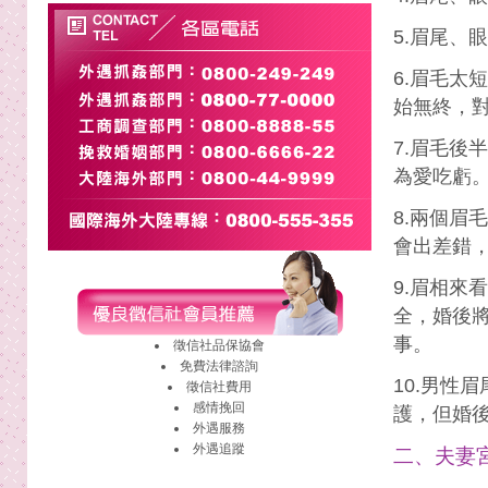
5.眉尾、
6.眉毛太
始無終，
7.眉毛後
為愛吃虧
8.兩個眉
會出差錯
9.眉相來
全，婚後
事。
徵信社
品保協會
免費法律諮詢
10.男性
徵信社費用
感情挽回
護，但婚
外遇
服務
外遇
追蹤
二、夫妻宮