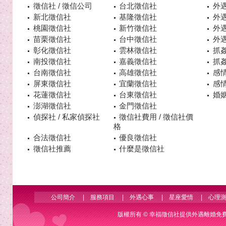
徵信社 / 徵信公司
台北徵信社
外
新北徵信社
基隆徵信社
外
桃園徵信社
新竹徵信社
外
苗栗徵信社
台中徵信社
外
彰化徵信社
雲林徵信社
抓
南投徵信社
嘉義徵信社
抓
台南徵信社
高雄徵信社
感
屏東徵信社
宜蘭徵信社
感
花蓮徵信社
台東徵信社
婚姻
澎湖徵信社
金門徵信社
偵探社 / 私家偵探社
徵信社費用 / 徵信社價
格
合法徵信社
優良徵信社
徵信社推薦
什麼是徵信社
公司簡介
|
服務項目
|
外遇心事
|
星座愛情
|
心理
版權所有 ©
幸福徵信社
提供外遇離婚免費諮詢 Co