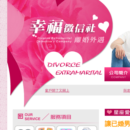
窗戶開了又關上
與
讓已婚