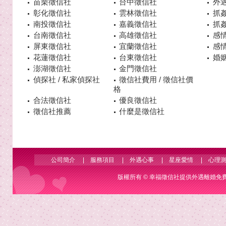
苗栗徵信社
台中徵信社
外
彰化徵信社
雲林徵信社
抓
南投徵信社
嘉義徵信社
抓
台南徵信社
高雄徵信社
感
屏東徵信社
宜蘭徵信社
感
花蓮徵信社
台東徵信社
婚姻
澎湖徵信社
金門徵信社
偵探社 / 私家偵探社
徵信社費用 / 徵信社價
格
合法徵信社
優良徵信社
徵信社推薦
什麼是徵信社
公司簡介
|
服務項目
|
外遇心事
|
星座愛情
|
心理
版權所有 ©
幸福徵信社
提供外遇離婚免費諮詢 Co