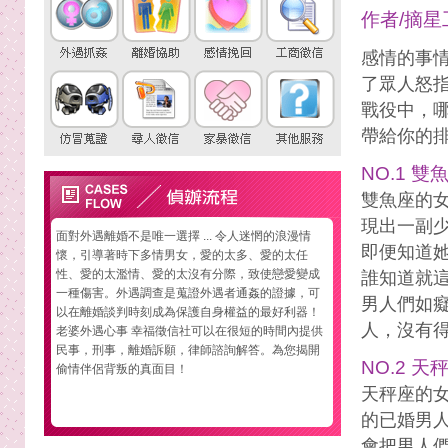
作者/摘星
感情的事
了眾人怒
戰役中，
帶給你的
NO.1 雙
雙魚座的
現出一副
面對外遇離婚不是唯一選擇 ... 令人迷惘的浪漫情
即便知道
懷，引導著時下多情男女，愛的太多、愛的太任
性、愛的太濫情、愛的太沒有分際，致使戀愛變成
誰知道就
一種傷害。外遇調查是蒐證外遇者通姦的證據，可
男人們如
以在離婚談判時刻成為保護自身權益的最好利器！
人，沒有
老婆外遇心事 幸福徵信社可以在很短的時間內提供
民事，刑事，離婚訴願，律師諮詢解答。為您揭開
NO.2 天
偷情伴侶背叛的真面目！
天秤座的
的已婚男
會把男人