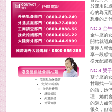
於運用以
心的為元
想要的是
NO.3 金
金牛座的
開始就認
定涉入就
享一段感
從元配那
NO.4 雙
雙子座的
徵信社
品保協會
甘願找一
免費法律諮詢
徵信社費用
的話，她
感情挽回
理，她們
外遇
服務
的魅力如
外遇
追蹤
很久，但